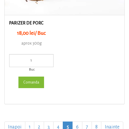
PARIZER DE PORC
18,00 lei/ Buc
aprox 300g
Buc
Inapoi
1
2
3
4
5
6
7
8
Inainte