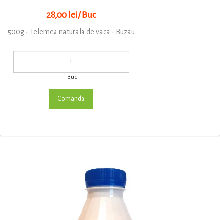
28,00 lei/ Buc
500g - Telemea naturala de vaca - Buzau
Buc