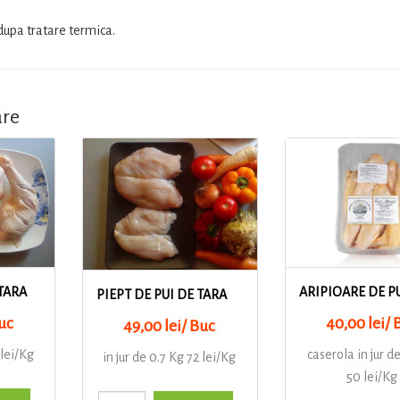
upa tratare termica.
are
 TARA
ARIPIOARE DE P
PIEPT DE PUI DE TARA
uc
40,00 lei/ 
49,00 lei/ Buc
 lei/Kg
caserola in jur d
in jur de 0.7 Kg 72 lei/Kg
50 lei/Kg