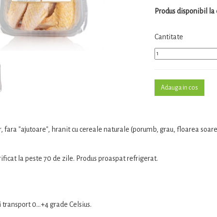
Produs disponibil 
Cantitate
er, fara "ajutoare", hranit cu cereale naturale (porumb, grau, floarea soar
crificat la peste 70 de zile. Produs proaspat refrigerat.
i transport 0...+4 grade Celsius.