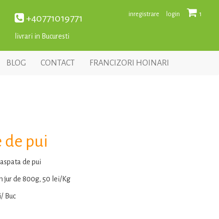
inregistrare
login
1
+40771019771
livrari in Bucuresti
BLOG
CONTACT
FRANCIZORI HOINARI
 de pui
aspata de pui
n jur de 800g, 50 lei/Kg
i/ Buc