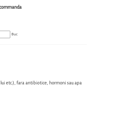
la commanda
Buc
elui etc.), fara antibiotice, hormoni sau apa