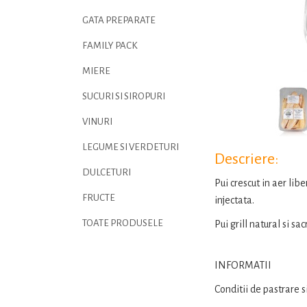
GATA PREPARATE
FAMILY PACK
MIERE
SUCURI SI SIROPURI
VINURI
LEGUME SI VERDETURI
Descriere:
DULCETURI
Pui crescut in aer lib
FRUCTE
injectata.
TOATE PRODUSELE
Pui grill natural si sa
INFORMATII
Conditii de pastrare s