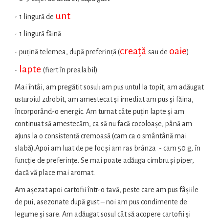
unt
- 1 lingură de
- 1 lingură făină
creață
oaie
- puțină telemea, după preferință (
sau de
)
lapte
-
(fiert în prealabil)
Mai întâi, am pregătit sosul: am pus untul la topit, am adăugat
usturoiul zdrobit, am amestecat și imediat am pus și făina,
încorporând-o energic. Am turnat câte puțin lapte și am
continuat să amestecăm, ca să nu facă cocoloașe, până am
ajuns la o consistență cremoasă (cam ca o smântână mai
slabă).Apoi am luat de pe foc și am ras brânza - cam 50 g, în
funcție de preferințe. Se mai poate adăuga cimbru și piper,
dacă vă place mai aromat.
Am așezat apoi cartofii într-o tavă, peste care am pus fâșiile
de pui, asezonate după gust – noi am pus condimente de
legume și sare. Am adăugat sosul cât să acopere cartofii și