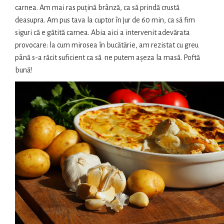
carnea. Am mai ras puțină brânză, ca să prindă crustă
deasupra. Am pus tava la cuptor în jur de 60 min, ca să fim
siguri că e gătită carnea. Abia aici a intervenit adevărata
provocare: la cum mirosea în bucătărie, am rezistat cu greu
până s-a răcit suficient ca să ne putem așeza la masă. Poftă
bună!