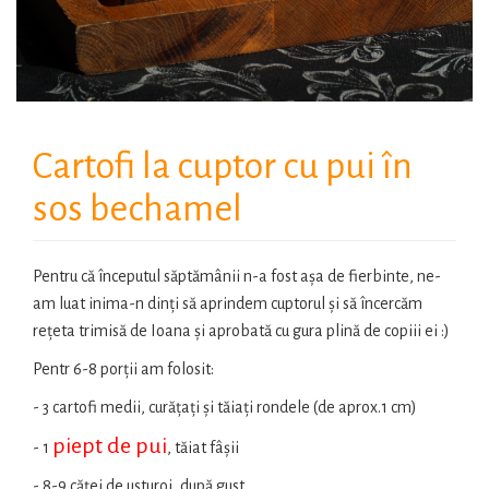
Cartofi la cuptor cu pui în
sos bechamel
Pentru că începutul săptămânii n-a fost așa de fierbinte, ne-
am luat inima-n dinți să aprindem cuptorul și să încercăm
rețeta trimisă de Ioana și aprobată cu gura plină de copiii ei :)
Pentr 6-8 porții am folosit:
- 3 cartofi medii, curățați și tăiați rondele (de aprox.1 cm)
piept de pui
- 1
, tăiat fâșii
- 8-9 căței de usturoi, după gust