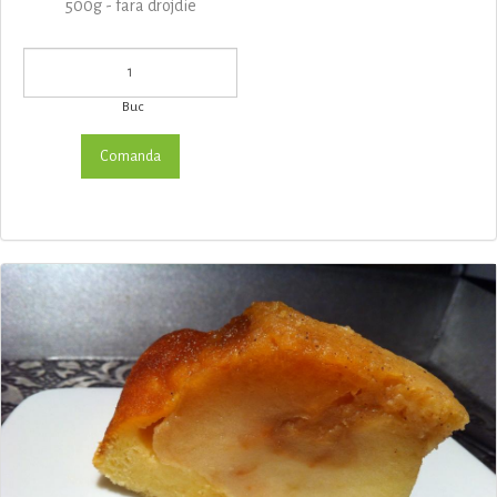
500g - fara drojdie
Buc