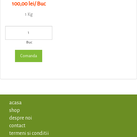
100,00 lei/ Buc
1 Kg
Buc
acasa
shop
despre noi
contact
termeni si conditii