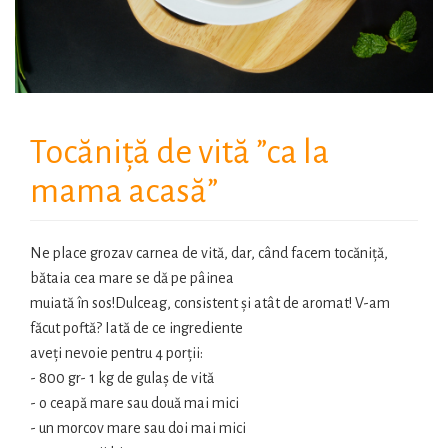
Tocăniță de vită ”ca la
mama acasă”
Ne place grozav carnea de vită, dar, când facem tocăniță,
bătaia cea mare se dă pe pâinea
muiată în sos!Dulceag, consistent și atât de aromat! V-am
făcut poftă? Iată de ce ingrediente
aveți nevoie pentru 4 porții:
- 800 gr- 1 kg de gulaș de vită
- o ceapă mare sau două mai mici
- un morcov mare sau doi mai mici