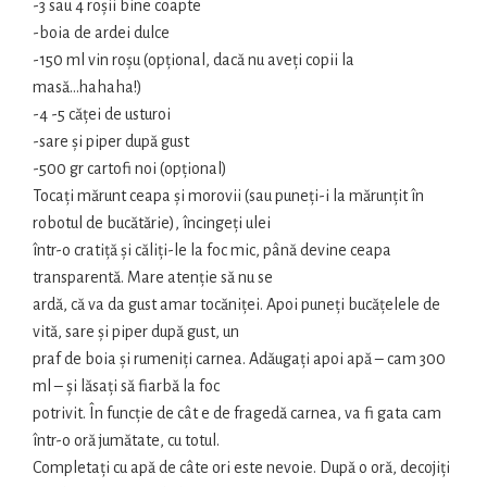
-3 sau 4 roșii bine coapte
-boia de ardei dulce
-150 ml vin roșu (opțional, dacă nu aveți copii la
masă...hahaha!)
-4 -5 căței de usturoi
-sare și piper după gust
-500 gr cartofi noi (opțional)
Tocați mărunt ceapa și morovii (sau puneți-i la mărunțit în
robotul de bucătărie), încingeți ulei
într-o cratiță și căliți-le la foc mic, până devine ceapa
transparentă. Mare atenție să nu se
ardă, că va da gust amar tocăniței. Apoi puneți bucățelele de
vită, sare și piper după gust, un
praf de boia și rumeniți carnea. Adăugați apoi apă – cam 300
ml – și lăsați să fiarbă la foc
potrivit. În funcție de cât e de fragedă carnea, va fi gata cam
într-o oră jumătate, cu totul.
Completați cu apă de câte ori este nevoie. După o oră, decojiți