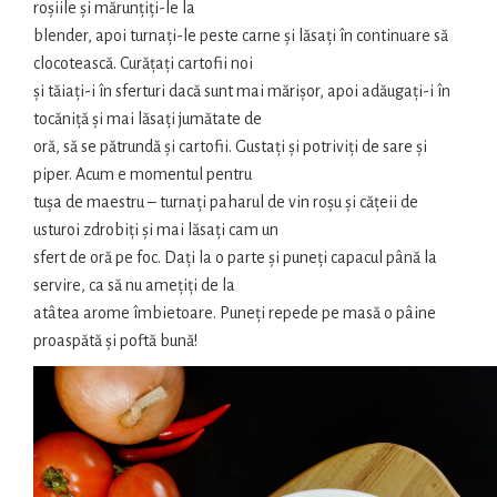
roșiile și mărunțiți-le la
blender, apoi turnați-le peste carne și lăsați în continuare să
clocotească. Curățați cartofii noi
și tăiați-i în sferturi dacă sunt mai mărișor, apoi adăugați-i în
tocăniță și mai lăsați jumătate de
oră, să se pătrundă și cartofii. Gustați și potriviți de sare și
piper. Acum e momentul pentru
tușa de maestru – turnați paharul de vin roșu și cățeii de
usturoi zdrobiți și mai lăsați cam un
sfert de oră pe foc. Dați la o parte și puneți capacul până la
servire, ca să nu amețiți de la
atâtea arome îmbietoare. Puneți repede pe masă o pâine
proaspătă și poftă bună!